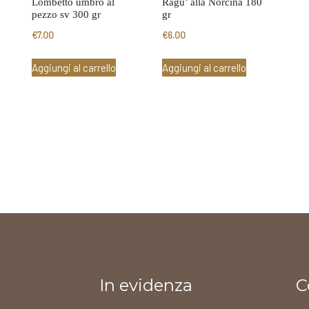
Lombetto umbro al
Ragu’ alla Norcina 180
pezzo sv 300 gr
gr
€
7.00
€
6.00
Aggiungi al carrello
Aggiungi al carrello
In evidenza
C