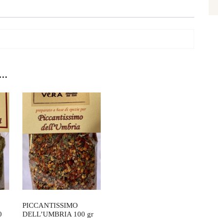
150
gr
quantità
e…
PICCANTISSIMO
0
DELL’UMBRIA 100 gr