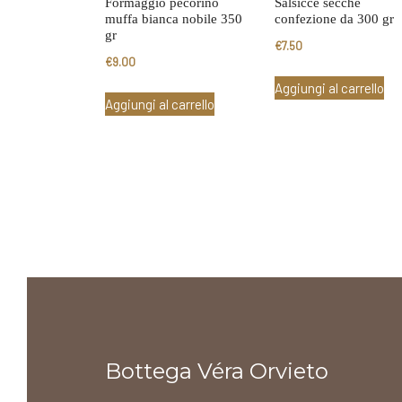
Formaggio pecorino
Salsicce secche
muffa bianca nobile 350
confezione da 300 gr
gr
€
7.50
€
9.00
Aggiungi al carrello
Aggiungi al carrello
Bottega Véra Orvieto