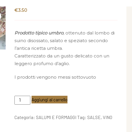
€
3.50
Prodotto tipico umbro
, ottenuto dal lombo di
suino disossato, salato e speziato secondo
l’antica ricetta umbra.
Caratterizzato da un gusto delicato con un
leggero profumo d’aglio.
I prodotti vengono messi sottovuoto
Lombetto
Aggiungi al carrello
umbro
a
Categoria:
SALUMI E FORMAGGI
Tag:
SALSE
,
VINO
fette
sv