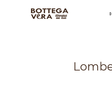
D
Lombet