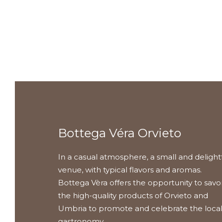
€20.00.
€18.00.
Bottega Véra Orvieto
In a casual atmosphere, a small and delight
venue, with typical flavors and aromas.
Bottega Vèra offers the opportunity to savo
the high-quality products of Orvieto and
Umbria to promote and celebrate the loca
gastronomy.