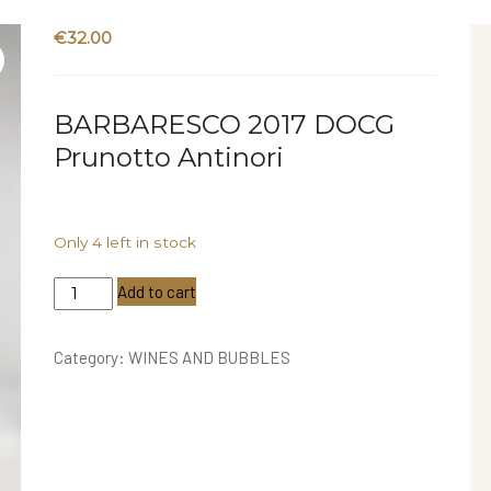
€
32.00
BARBARESCO 2017 DOCG
Prunotto Antinori
Only 4 left in stock
Barbaresco
Add to cart
2017
DOCG
Category:
WINES AND BUBBLES
-
Prunotto
Antinori
quantity