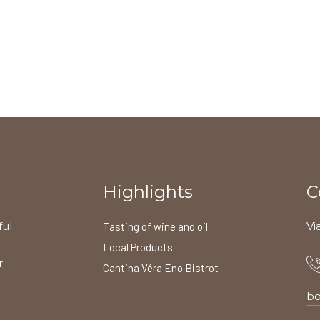
Highlights
C
ful
Vi
Tasting of wine and oil
Local Products
r
Cantina Véra Eno Bistrot
bo
l