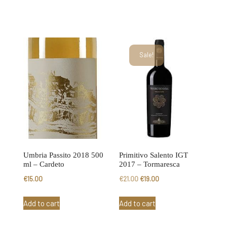
Sale!
Umbria Passito 2018 500
Primitivo Salento IGT
ml – Cardeto
2017 – Tormaresca
Original
Current
€
15.00
€
21.00
€
19.00
price
price
Add to cart
Add to cart
was:
is:
€21.00.
€19.00.