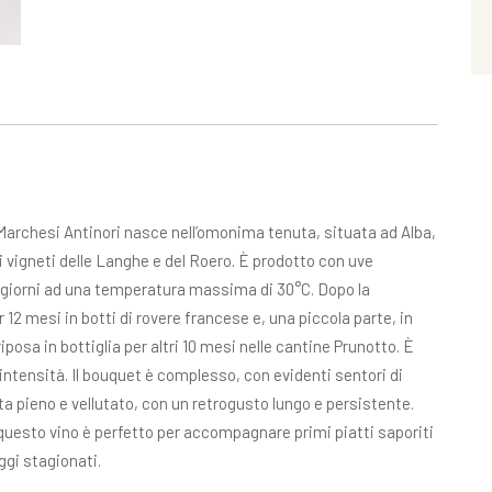
Marchesi Antinori nasce nell’omonima tenuta, situata ad Alba,
 vigneti delle Langhe e del Roero. È prodotto con uve
5 giorni ad una temperatura massima di 30°C. Dopo la
 12 mesi in botti di rovere francese e, una piccola parte, in
sa in bottiglia per altri 10 mesi nelle cantine Prunotto. È
intensità. Il bouquet è complesso, con evidenti sentori di
ulta pieno e vellutato, con un retrogusto lungo e persistente.
, questo vino è perfetto per accompagnare primi piatti saporiti
ggi stagionati.