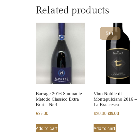
Related products
Sale!
Barrage 2016 Spumante
Vino Nobile di
Metodo Classico Extra
Montepulciano 2016 –
Brut – Neri
La Braccesca
Original
Current
€
25.00
€
20.00
€
18.00
price
price
Add to cart
Add to cart
was:
is: