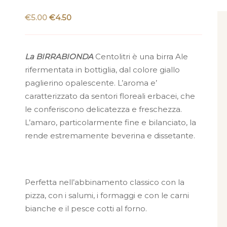
Original
Current
€
5.00
€
4.50
price
price
was:
is:
La BIRRABIONDA
€5.00.
€4.50.
Centolitri è una birra Ale
rifermentata in bottiglia, dal colore giallo
paglierino opalescente. L’aroma e’
caratterizzato da sentori floreali erbacei, che
le conferiscono delicatezza e freschezza.
L’amaro, particolarmente fine e bilanciato, la
rende estremamente beverina e dissetante.
Abbinamenti
Perfetta nell’abbinamento classico con la
pizza, con i salumi, i formaggi e con le carni
bianche e il pesce cotti al forno.