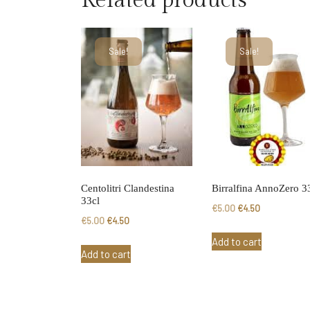
Related products
Sale!
Sale!
Centolitri Clandestina
Birralfina AnnoZero 3
33cl
Original
Current
€
5.00
€
4.50
Original
Current
€
5.00
€
4.50
price
price
price
price
Add to cart
was:
is:
Add to cart
was:
is:
€5.00.
€4.50.
€5.00.
€4.50.