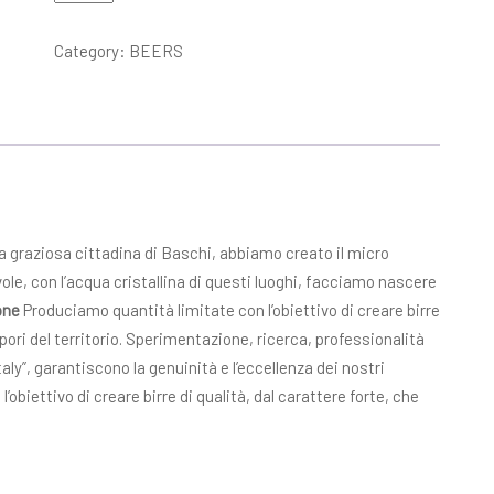
Bionda
33cl
Category:
BEERS
quantity
lla graziosa cittadina di Baschi, abbiamo creato il micro
vole, con l’acqua cristallina di questi luoghi, facciamo nascere
one
Produciamo quantità limitate con l’obiettivo di creare birre
apori del territorio. Sperimentazione, ricerca, professionalità
taly”, garantiscono la genuinità e l’eccellenza dei nostri
obiettivo di creare birre di qualità, dal carattere forte, che