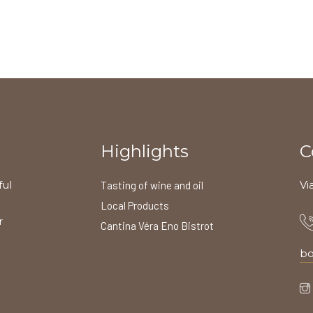
Highlights
C
ful
Vi
Tasting of wine and oil
Local Products
r
Cantina Véra Eno Bistrot
bo
l