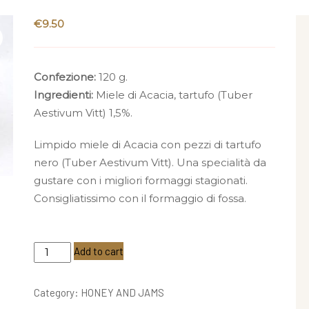
€
9.50
Confezione:
120 g.
Ingredienti:
Miele di Acacia, tartufo (Tuber
Aestivum Vitt) 1,5%.
Limpido miele di Acacia con pezzi di tartufo
nero (Tuber Aestivum Vitt). Una specialità da
gustare con i migliori formaggi stagionati.
Consigliatissimo con il formaggio di fossa.
Miele
Add to cart
al
tartufo
Category:
HONEY AND JAMS
120