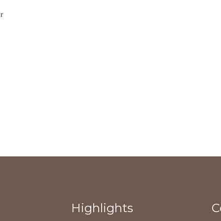
r
Highlights
C