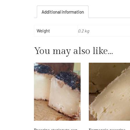
Additional information
Weight
0.2 kg
You may also like…
Pecorino stagionato con
Formaggio pecorino