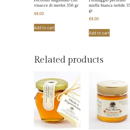
vinacce di merlot 350 gr
muffa bianca nobile 3
gr
€
9.00
€
9.00
Add to cart
Add to cart
Related products