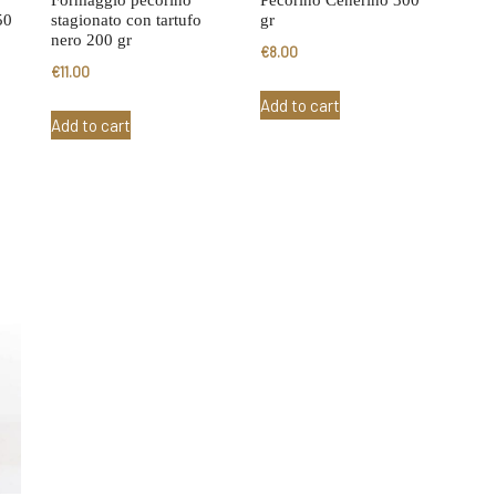
50
stagionato con tartufo
gr
nero 200 gr
€
8.00
€
11.00
Add to cart
Add to cart