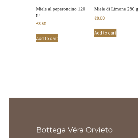
Miele al peperoncino 120
Miele di Limone 280 g
gr
€
9.00
€
8.50
Add to cart
Add to cart
Bottega Véra Orvieto