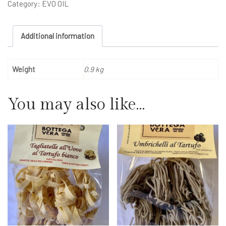
Category:
EVO OIL
d'oliva
0,75lt
Additional information
-
La
Madonnina
Weight
0.9 kg
Frantoio
Cecci
You may also like…
quantity