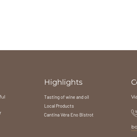
Highlights
C
ful
Vi
Tasting of wine and oil
Local Products
r
Cantina Véra Eno Bistrot
bo
l