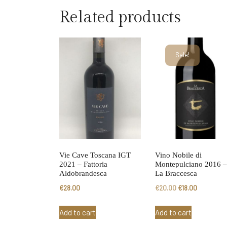
Related products
Sale!
Vie Cave Toscana IGT
Vino Nobile di
2021 – Fattoria
Montepulciano 2016 –
Aldobrandesca
La Braccesca
Original
Current
€
28.00
€
20.00
€
18.00
price
price
Add to cart
Add to cart
was:
is: