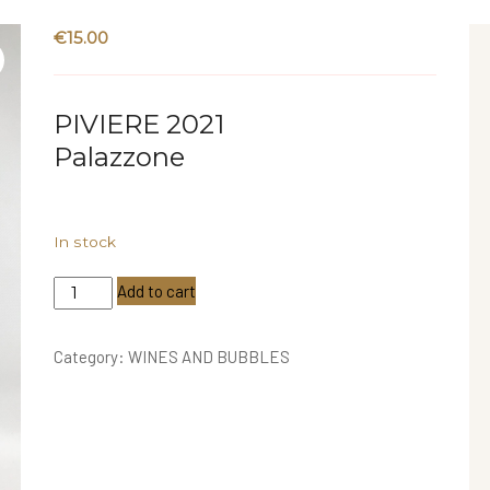
€
15.00
PIVIERE 2021
Palazzone
In stock
PIVIERE
Add to cart
2021-
Sangiovese
Category:
WINES AND BUBBLES
Umbria
-
Palazzone
quantity