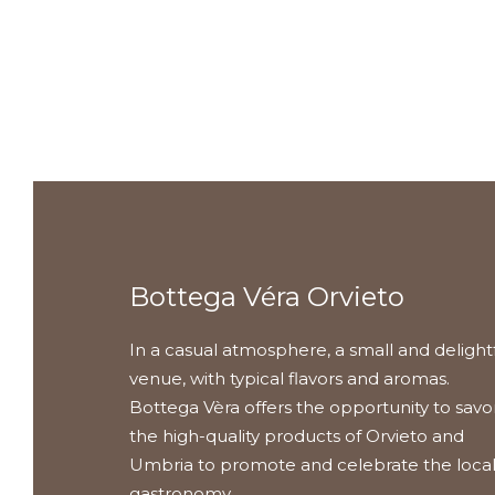
€20.00.
€18.00.
Bottega Véra Orvieto
In a casual atmosphere, a small and delight
venue, with typical flavors and aromas.
Bottega Vèra offers the opportunity to savo
the high-quality products of Orvieto and
Umbria to promote and celebrate the loca
gastronomy.