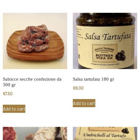
Salsicce secche confezione da
Salsa tartufata 180 gr
300 gr
€
9.00
€
7.50
Add to cart
Add to cart