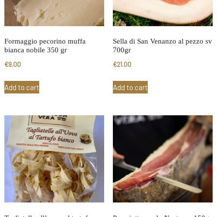
Formaggio pecorino muffa
Sella di San Venanzo al pezzo sv
bianca nobile 350 gr
700gr
€
9.00
€
21.00
Add to cart
Add to cart