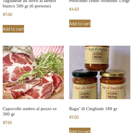
Tagliatelle all’uovo al tartufo
Prosciutto crudo Nostrano 150gr
bianco 500 gr (6 persone)
€
4.50
€
7.00
Add to cart
Add to cart
Capocollo umbro al pezzo sv
Ragu’ di Cinghiale 180 gr
300 gr
€
7.00
€
7.50
Add to cart