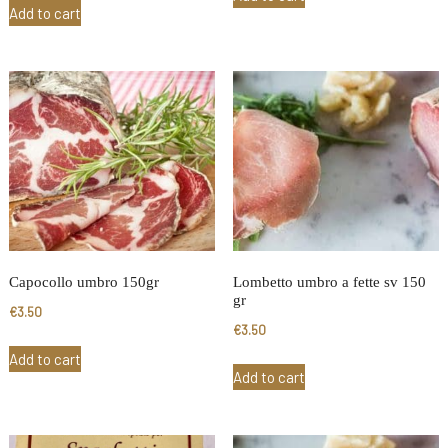
Add to cart
Capocollo umbro 150gr
Lombetto umbro a fette sv 150
gr
€
3.50
€
3.50
Add to cart
Add to cart