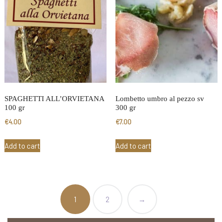
SPAGHETTI ALL’ORVIETANA
Lombetto umbro al pezzo sv
100 gr
300 gr
€
4.00
€
7.00
Add to cart
Add to cart
1
2
→