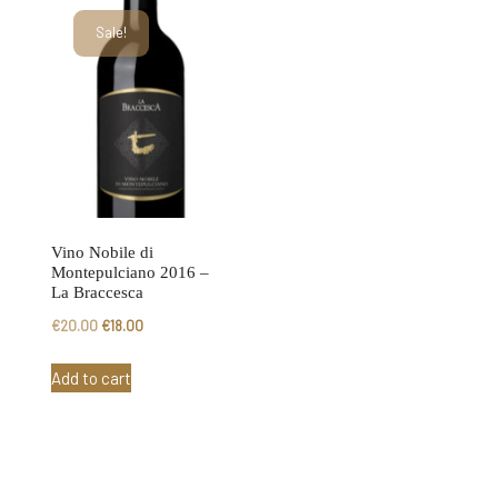
Sale!
Vino Nobile di
Montepulciano 2016 –
La Braccesca
Original
Current
€
20.00
€
18.00
price
price
Add to cart
was:
is:
€20.00.
€18.00.