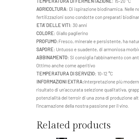
TEMPERATURA DI FERMENTAZIONE
: 15-20 °C
AGRICOLTURA
: Di ispirazione biodinamica. Nelle 
fertilizzazioni sono condotte con preparati biodina
ETA’ DELLE VITI
: 30 anni
COLORE
: Giallo paglierino
PROFUMO
:Fresco, minerale e persistente, ha natur
SAPORE
: Untuoso e suadente, di armoniosa morbid
ABBINAMENTO
: Si consiglia l’abbinamento con anti
Ottimo anche come aperitivo
TEMPERATURA DI SERVIZIO
: 10-12 °C
INFORMAZIONI EXTRA:
Interpretazione più moderna 
risultato di un’accurata selezione qualitativa, grapp
potenzialità del terroir di una zona di produzione 
l’incarnazione della nostra passione per il vino.
Related products