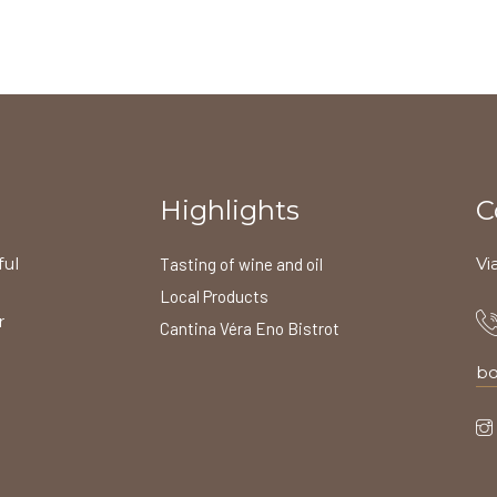
Highlights
C
ful
Vi
Tasting of wine and oil
Local Products
r
Cantina Véra Eno Bistrot
bo
l