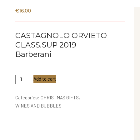
€
16.00
CASTAGNOLO ORVIETO
CLASS.SUP 2019
Barberani
Castagnolo
Add to cart
Orvieto
Class.Sup.
Categories:
CHRISTMAS GIFTS
,
2019
WINES AND BUBBLES
-
Barberani
quantity